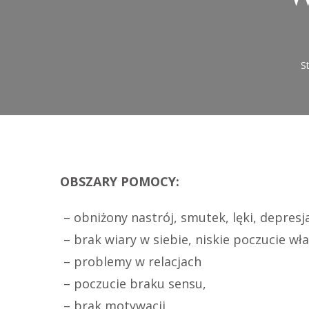
S
OBSZARY POMOCY:
– obniżony nastrój, smutek, lęki, depresj
– brak wiary w siebie, niskie poczucie wł
– problemy w relacjach
– poczucie braku sensu,
– brak motywacji