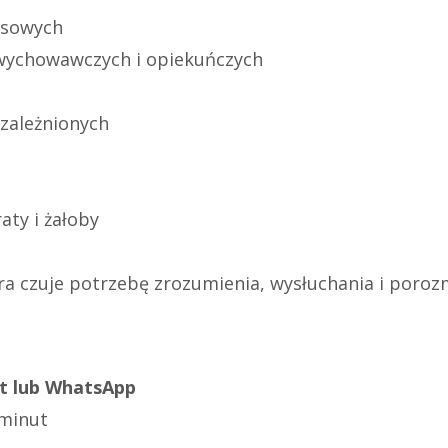
zysowych
 wychowawczych i opiekuńczych
zależnionych
e
aty i żałoby
óra czuje potrzebę zrozumienia, wysłuchania i poro
t lub WhatsApp
 minut