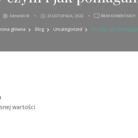
Admin6518
23 LISTOPADA, 2023
BRAK KOMENTARZY
trona główna
Blog
Uncategorized
W czym i jak pomagam
a
asnej wartości