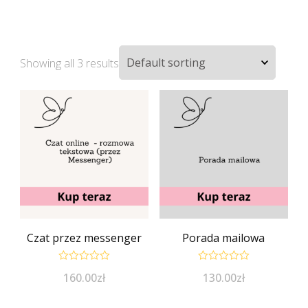
Showing all 3 results
Czat przez messenger
Porada mailowa
Rated
Rated
160.00
zł
130.00
zł
0
0
out
out
of
of